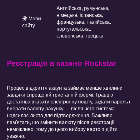
Англійська, румунська,
німецька, іспанська,
🌍 Мови
французька, італійська,
сайту
португальська,
словенська, грецька
Реєстрація в казино Rockstar
Процес відкриття акаунта займає менше хвилини
завдяки спрощеній триетапній формі. Гравцю
достатньо вказати електронну пошту, задати пароль і
вибрати валюту рахунку — після чого система
надсилає листа для підтвердження. Важливо
пам'ятати, що змінити валюту після реєстрації
неможливо, тому до цього вибору варто підійти
уважно.