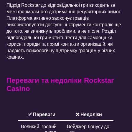
Підхід Rockstar до відповідальної гри виходить за
межі формального дотримання регуляторних вимог.
Платформа активно заохочує гравців
використовувати доступні інструменти контролю ще
до того, як виникнуть проблеми, а не після. Розділ
відповідальної гри містить тести для самооцінки,
корисні поради та прямі контакти організацій, які
надають психологічну підтримку гравцям у різних
країнах.
Переваги та недоліки Rockstar
Casino
✅ Переваги
❌ Недоліки
Великий ігровий
Вейджер бонусу до