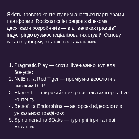
Якість ігрового контенту визначається партнерами
платформи. Rockstar співпрацює з кількома
десятками розробників — від "великих гравців"
індустрії до вузькоспеціалізованих студій. Основу
каталогу формують такі постачальники:
Pragmatic Play — слоти, live-казино, купівля
бонусів;
NetEnt та Red Tiger — преміум-відеослоти з
високим RTP;
Playtech — широкий спектр настільних ігор та live-
контенту;
Betsoft та Endorphina — авторські відеослоти з
унікальною графікою;
Spinomenal та 3Oaks — турнірні ігри та нові
механіки.