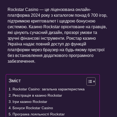
Rockstar Casino — це ліцензована онлайн-
платформа 2024 року з каталогом понад 6 700 ігор,
підтримкою криптовалют і щедрою бонусною
системою. Казино Rockstar орієнтоване на гравців,
які цінують сучасний дизайн, прозорі умови та
зручні фінансові інструменти. Рокстар казино
Україна надає повний доступ до функцій
платформи через браузер на будь-якому пристрої
без встановлення додаткового програмного
забезпечення.
Зміст
Rockstar Casino: загальна характеристика
Реєстрація в казино Rockstar
Ігри казино Rockstar
Бонуси Rockstar Casino
Програма лояльності Rockstar