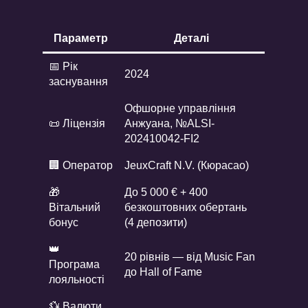
Параметр
Деталі
📅 Рік
2024
заснування
Офшорне управління
📜 Ліцензія
Анжуана, №ALSI-
202410042-FI2
🏢 Оператор
JeuxCraft N.V. (Кюрасао)
🎁
До 5 000 € + 400
Вітальний
безкоштовних обертань
бонус
(4 депозити)
👑
20 рівнів — від Music Fan
Програма
до Hall of Fame
лояльності
💱 Валюти