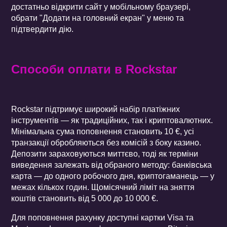
достатньо відкрити сайт у мобільному браузері,
обрати "Додати на головний екран" у меню та
підтвердити дію.
Способи оплати в Rockstar
Rockstar підтримує широкий набір платіжних
інструментів — як традиційних, так і криптовалютних.
Мінімальна сума поповнення становить 10 €, усі
транзакції обробляються без комісій з боку казино.
Депозити зараховуються миттєво, тоді як терміни
виведення залежать від обраного методу: банківська
карта — до одного робочого дня, криптогаманець — у
межах кількох годин. Щомісячний ліміт на зняття
коштів становить від 5 000 до 10 000 €.
Для поповнення рахунку доступні картки Visa та